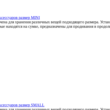
сессуаров размер MINI
на для хранения различных вещей подходящего размера. Устана
ые находятся на сумке, предназначены для продивания в продолг
ксессуаров размер SMALL
на для хранения различных вещей подходящего размера. Устана