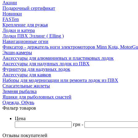
Акции
Подарочный сертификат
Новинки
FASTen
Крепление для ружья
Лодки и катера
Лодки ПВХ Эллинг ( Elling )
Навигационные огни
Фиксатор - держатель ноги электромоторов Minn Kota, MotorGu
Экшн-камеры
Аксессуары для алюминиевых и пластиковых лодок
Аксессуары для надувных лодок из ПВХ
Фурнитура для надувных лодок
Аксессуары для каяков
Наборы для модернизации или ремонта лодок из ПВХ
Спасательные жилеты
Зимняя рыбалка
Ящики для рыболовных снастей
Одежда, Обувь
Фильтр товаров
Цена
грн -
Отзывы покупателей