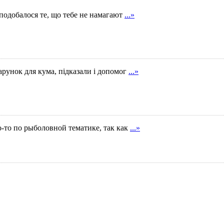
Сподобалося те, що тебе не намагают
...»
арунок для кума, підказали і допомог
...»
о-то по рыболовной тематике, так как
...»