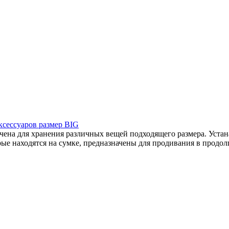
сессуаров размер BIG
на для хранения различных вещей подходящего размера. Устана
ые находятся на сумке, предназначены для продивания в продолг