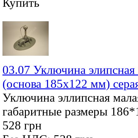
Купить
03.07 Уключина элипсная
(основа 185х122 мм) сера
Уключина эллипсная малая
габаритные размеры 186*1
528 грн