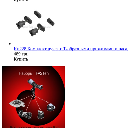
Kn228 Комплект ручек с Т-образными прижимами и насад
489 грн
Купить