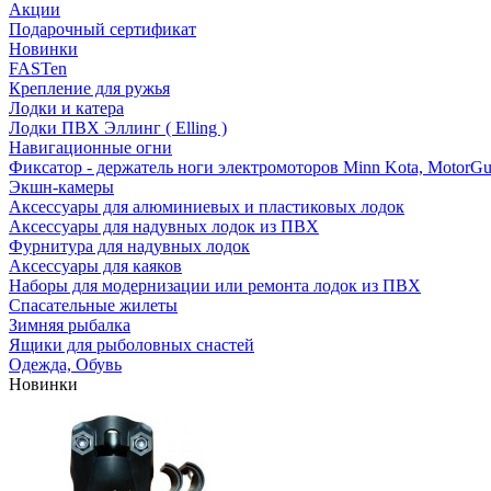
Акции
Подарочный сертификат
Новинки
FASTen
Крепление для ружья
Лодки и катера
Лодки ПВХ Эллинг ( Elling )
Навигационные огни
Фиксатор - держатель ноги электромоторов Minn Kota, MotorGu
Экшн-камеры
Аксессуары для алюминиевых и пластиковых лодок
Аксессуары для надувных лодок из ПВХ
Фурнитура для надувных лодок
Аксессуары для каяков
Наборы для модернизации или ремонта лодок из ПВХ
Спасательные жилеты
Зимняя рыбалка
Ящики для рыболовных снастей
Одежда, Обувь
Новинки