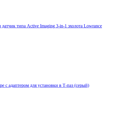
тчик типа Active Imaging 3-in-1 эхолота Lowrance
е с адаптером для установки в Т-паз (серый)