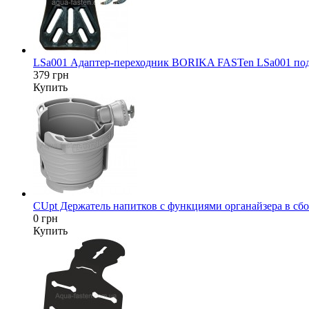
LSa001 Адаптер-переходник BORIKA FASTen LSa001 под да
379 грн
Купить
CUpt Держатель напитков с функциями органайзера в сбор
0 грн
Купить