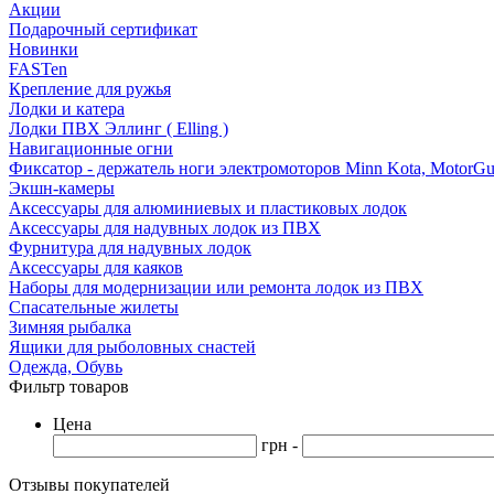
Акции
Подарочный сертификат
Новинки
FASTen
Крепление для ружья
Лодки и катера
Лодки ПВХ Эллинг ( Elling )
Навигационные огни
Фиксатор - держатель ноги электромоторов Minn Kota, MotorGu
Экшн-камеры
Аксессуары для алюминиевых и пластиковых лодок
Аксессуары для надувных лодок из ПВХ
Фурнитура для надувных лодок
Аксессуары для каяков
Наборы для модернизации или ремонта лодок из ПВХ
Спасательные жилеты
Зимняя рыбалка
Ящики для рыболовных снастей
Одежда, Обувь
Фильтр товаров
Цена
грн -
Отзывы покупателей