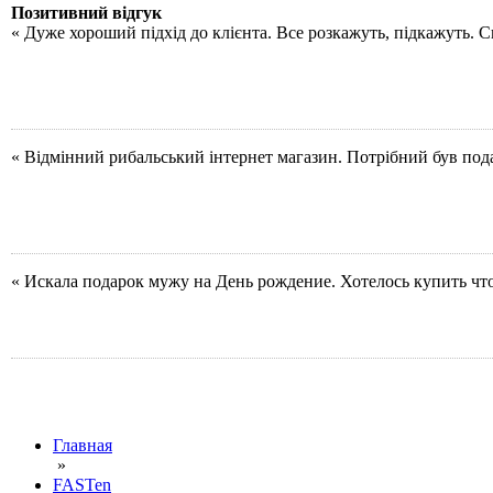
Позитивний відгук
« Дуже хороший підхід до клієнта. Все розкажуть, підкажуть. 
« Відмінний рибальський інтернет магазин. Потрібний був под
« Искала подарок мужу на День рождение. Хотелось купить чт
Главная
»
FASTen