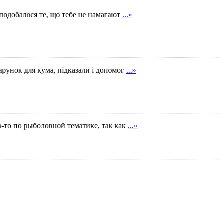
Сподобалося те, що тебе не намагают
...»
арунок для кума, підказали і допомог
...»
о-то по рыболовной тематике, так как
...»