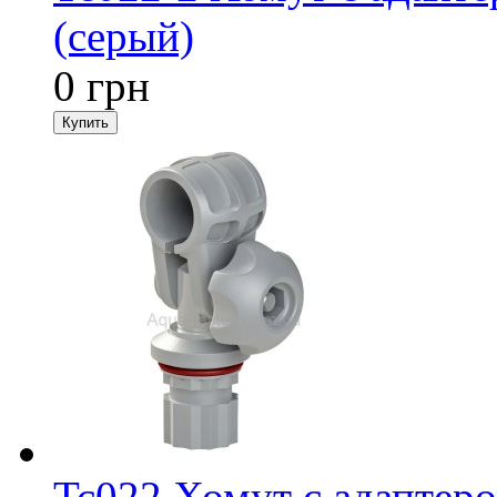
(серый)
0 грн
Tc022 Хомут с адаптеро