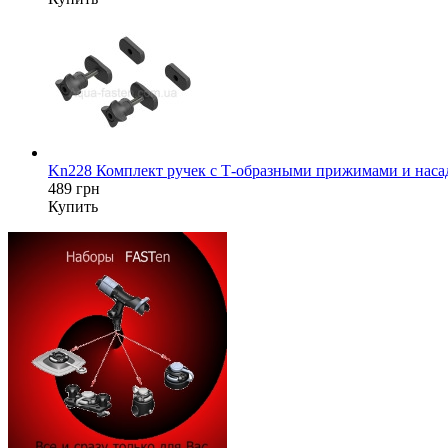
Kn228 Комплект ручек с Т-образными прижимами и насад
489 грн
Купить