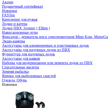
Акции
Подарочный сертификат
Новинки
FASTen
Крепление для ружья
Лодки и катера
Лодки ПВХ Эллинг ( Elling )
Навигационные огни
Фиксатор - держатель ноги электромоторов Minn Kota, MotorGu
Экшн-камеры
Аксессуары для алюминиевых и пластиковых лодок
Аксессуары для надувных лодок из ПВХ
Фурнитура для надувных лодок
Аксессуары для каяков
Наборы для модернизации или ремонта лодок из ПВХ
Спасательные жилеты
Зимняя рыбалка
Ящики для рыболовных снастей
Одежда, Обувь
Новинки