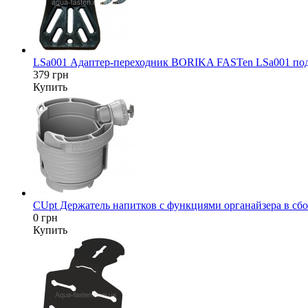
LSa001 Адаптер-переходник BORIKA FASTen LSa001 под да
379 грн
Купить
CUpt Держатель напитков с функциями органайзера в сбор
0 грн
Купить