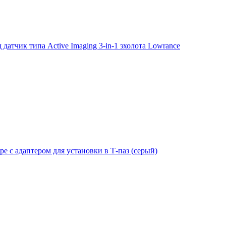
тчик типа Active Imaging 3-in-1 эхолота Lowrance
е с адаптером для установки в Т-паз (серый)