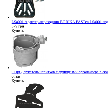
LSa001 Адаптер-переходник BORIKA FASTen LSa001 под да
379 грн
Купить
CUpt Держатель напитков с функциями органайзера в сбор
0 грн
Купить