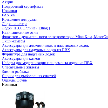
Акции
Подарочный сертификат
Новинки
FASTen
Крепление для ружья
Лодки и катера
Лодки ПВХ Эллинг ( Elling )
Навигационные огни
Фиксатор - держатель ноги электромоторов Minn Kota, MotorGu
Экшн-камеры
Аксессуары для алюминиевых и пластиковых лодок
Аксессуары для надувных лодок из ПВХ
Фурнитура для надувных лодок
Аксессуары для каяков
Наборы для модернизации или ремонта лодок из ПВХ
Спасательные жилеты
Зимняя рыбалка
Ящики для рыболовных снастей
Одежда, Обувь
Новинки