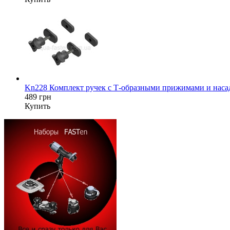
Kn228 Комплект ручек с Т-образными прижимами и насад
489 грн
Купить