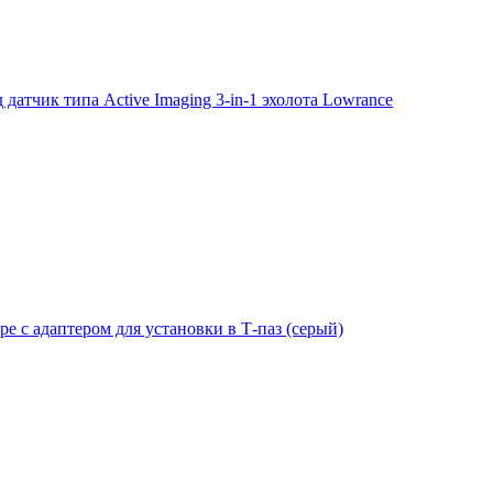
тчик типа Active Imaging 3-in-1 эхолота Lowrance
е с адаптером для установки в Т-паз (серый)