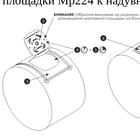
площадки Mp224 к надув