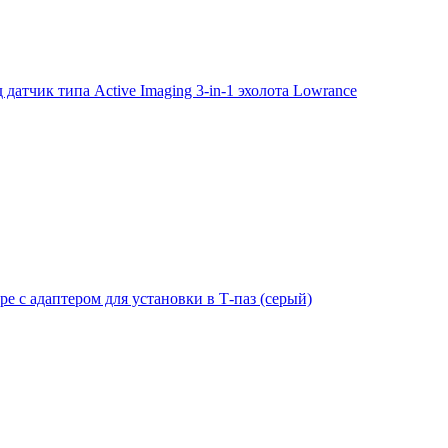
тчик типа Active Imaging 3-in-1 эхолота Lowrance
е с адаптером для установки в Т-паз (серый)