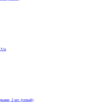
 CUp
ками, 2 шт. (серый)