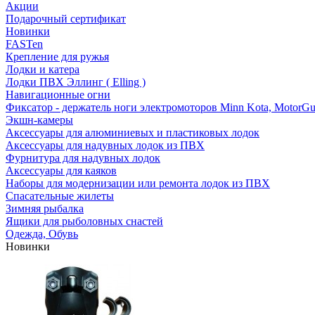
Акции
Подарочный сертификат
Новинки
FASTen
Крепление для ружья
Лодки и катера
Лодки ПВХ Эллинг ( Elling )
Навигационные огни
Фиксатор - держатель ноги электромоторов Minn Kota, MotorGu
Экшн-камеры
Аксессуары для алюминиевых и пластиковых лодок
Аксессуары для надувных лодок из ПВХ
Фурнитура для надувных лодок
Аксессуары для каяков
Наборы для модернизации или ремонта лодок из ПВХ
Спасательные жилеты
Зимняя рыбалка
Ящики для рыболовных снастей
Одежда, Обувь
Новинки