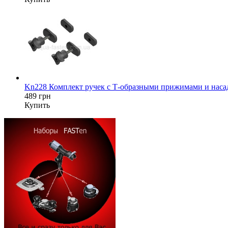
Kn228 Комплект ручек с Т-образными прижимами и насад
489 грн
Купить