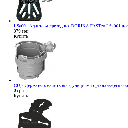
LSa001 Адаптер-переходник BORIKA FASTen LSa001 под да
379 грн
Купить
CUpt Держатель напитков с функциями органайзера в сбор
0 грн
Купить