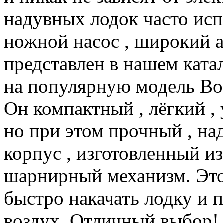
надувных лодок часто исп
ножной насос
,
широкий а
представлен в нашем ката
на популярную модель Bor
Он компактный
,
лёгкий
,
но при этом прочный
,
на
корпус
,
изготовленный и
шарнирный механизм.
Это
быстро накачать лодку и 
воздух.
Отличный выбор!