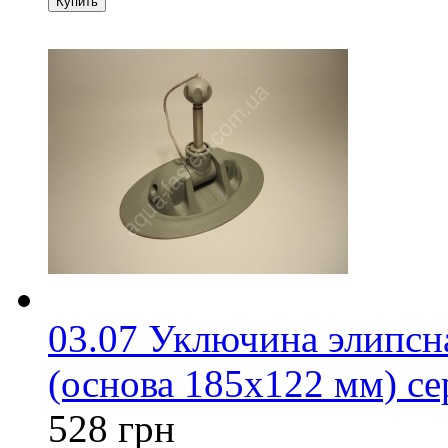
03.07 Уключина элипсн
(основа 185х122 мм) се
528 грн