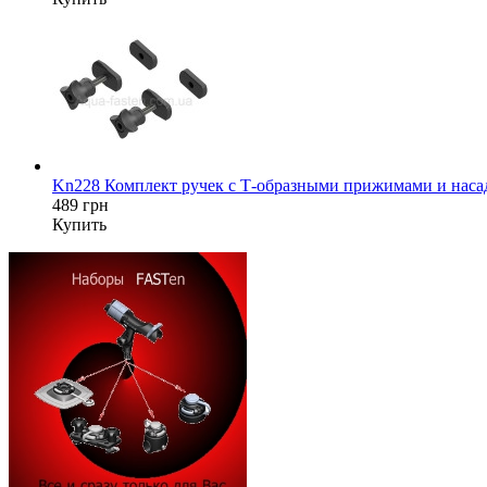
Kn228 Комплект ручек с Т-образными прижимами и насад
489 грн
Купить