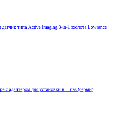
тчик типа Active Imaging 3-in-1 эхолота Lowrance
е с адаптером для установки в Т-паз (серый)