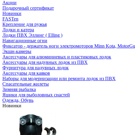
Акции
Подарочный сертификат
Новинки
FASTen
Крепление для ружья
Лодки и катера
Лодки ПВХ Эллинг ( Elling )
Навигационные огни
Фиксатор - держатель ноги электромоторов Minn Kota, MotorGu
Экшн-камеры
Аксессуары для алюминиевых и пластиковых лодок
Аксессуары для надувных лодок из ПВХ
Фурнитура для надувных лодок
Аксессуары для каяков
Наборы для модернизации или ремонта лодок из ПВХ
Спасательные жилеты
Зимняя рыбалка
Ящики для рыболовных снастей
Одежда, Обувь
Новинки