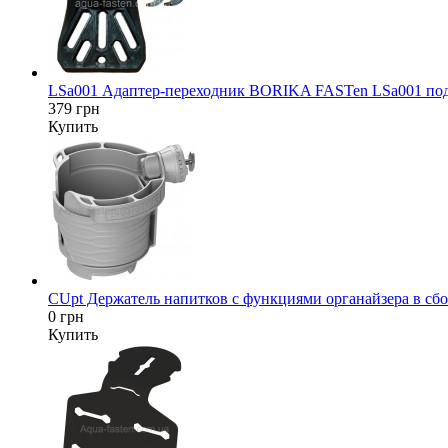
LSa001 Адаптер-переходник BORIKA FASTen LSa001 под да
379 грн
Купить
CUpt Держатель напитков с функциями органайзера в сбор
0 грн
Купить