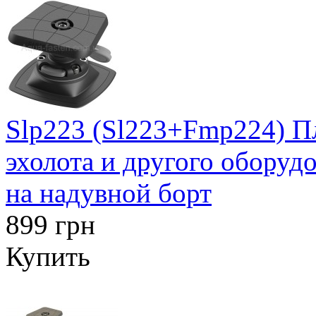
Slp223 (Sl223+Fmp224) П
эхолота и другого оборуд
на надувной борт
899 грн
Купить