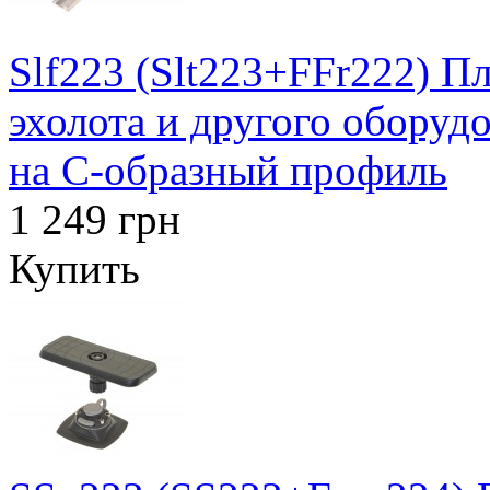
Slf223 (Slt223+FFr222) П
эхолота и другого оборуд
на C-образный профиль
1 249 грн
Купить