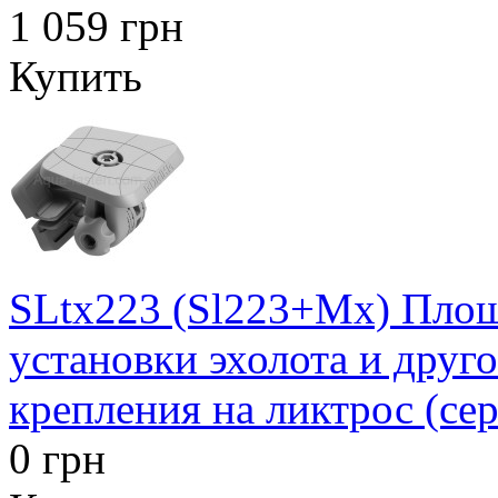
1 059 грн
Купить
SLtx223 (Sl223+Mx) Площ
установки эхолота и друг
крепления на ликтрос (се
0 грн