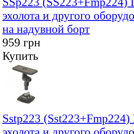
SSp223 (SS223+Fmp224) 
эхолота и другого оборуд
на надувной борт
959 грн
Купить
Sstp223 (Sst223+Fmp224)
эхолота и другого оборуд