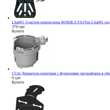
LSa001 Адаптер-переходник BORIKA FASTen LSa001 под да
379 грн
Купить
CUpt Держатель напитков с функциями органайзера в сбор
0 грн
Купить