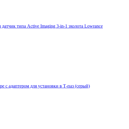
тчик типа Active Imaging 3-in-1 эхолота Lowrance
е с адаптером для установки в Т-паз (серый)