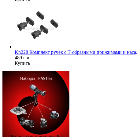
Kn228 Комплект ручек с Т-образными прижимами и насад
489 грн
Купить