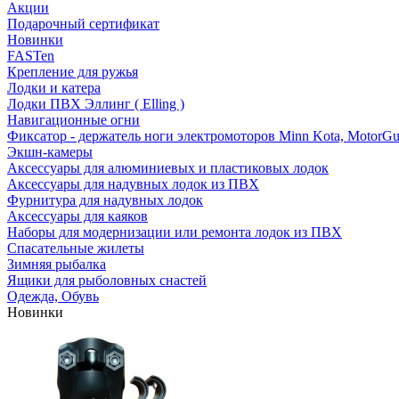
Акции
Подарочный сертификат
Новинки
FASTen
Крепление для ружья
Лодки и катера
Лодки ПВХ Эллинг ( Elling )
Навигационные огни
Фиксатор - держатель ноги электромоторов Minn Kota, MotorGu
Экшн-камеры
Аксессуары для алюминиевых и пластиковых лодок
Аксессуары для надувных лодок из ПВХ
Фурнитура для надувных лодок
Аксессуары для каяков
Наборы для модернизации или ремонта лодок из ПВХ
Спасательные жилеты
Зимняя рыбалка
Ящики для рыболовных снастей
Одежда, Обувь
Новинки