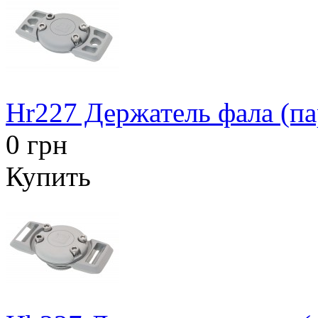
Hr227 Держатель фала (па
0 грн
Купить