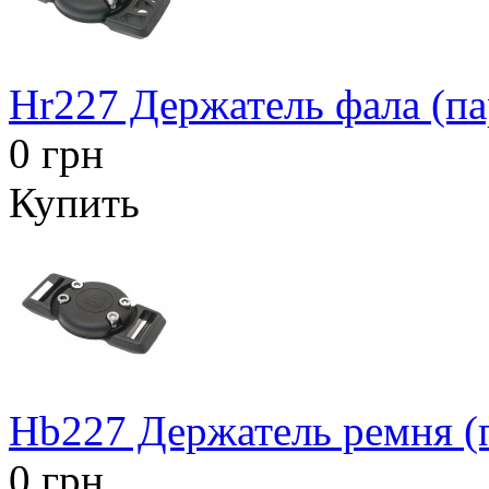
Hr227 Держатель фала (па
0 грн
Купить
Hb227 Держатель ремня (
0 грн