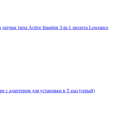
тчик типа Active Imaging 3-in-1 эхолота Lowrance
е с адаптером для установки в Т-паз (серый)