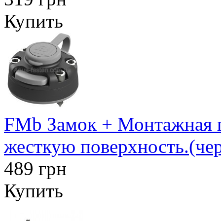
Купить
FMb Замок + Монтажная п
жесткую поверхность.(че
489 грн
Купить