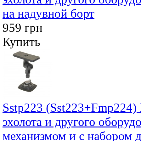
на надувной борт
959 грн
Купить
Sstp223 (Sst223+Fmp224)
эхолота и другого оборуд
механизмом и с набором д