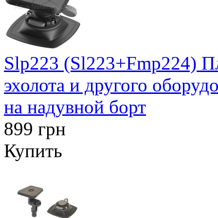
Slp223 (Sl223+Fmp224) П
эхолота и другого оборуд
на надувной борт
899 грн
Купить