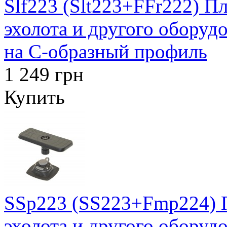
Slf223 (Slt223+FFr222) П
эхолота и другого оборуд
на C-образный профиль
1 249 грн
Купить
SSp223 (SS223+Fmp224) 
эхолота и другого оборуд