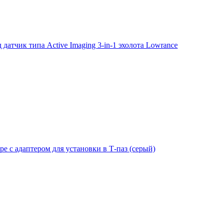
тчик типа Active Imaging 3-in-1 эхолота Lowrance
е с адаптером для установки в Т-паз (серый)