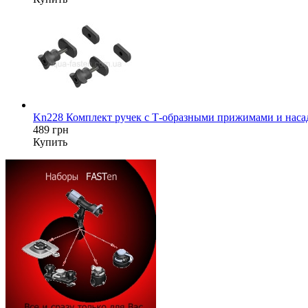
Kn228 Комплект ручек с Т-образными прижимами и насад
489 грн
Купить