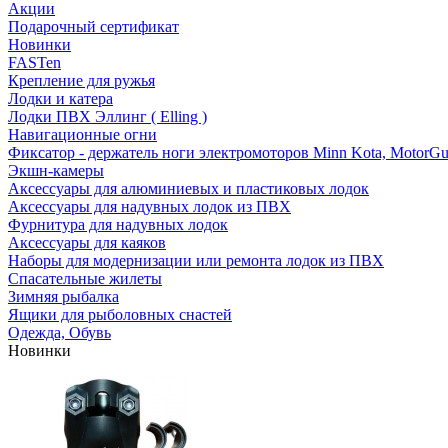
Акции
Подарочный сертификат
Новинки
FASTen
Крепление для ружья
Лодки и катера
Лодки ПВХ Эллинг ( Elling )
Навигационные огни
Фиксатор - держатель ноги электромоторов Minn Kota, MotorGu
Экшн-камеры
Аксессуары для алюминиевых и пластиковых лодок
Аксессуары для надувных лодок из ПВХ
Фурнитура для надувных лодок
Аксессуары для каяков
Наборы для модернизации или ремонта лодок из ПВХ
Спасательные жилеты
Зимняя рыбалка
Ящики для рыболовных снастей
Одежда, Обувь
Новинки