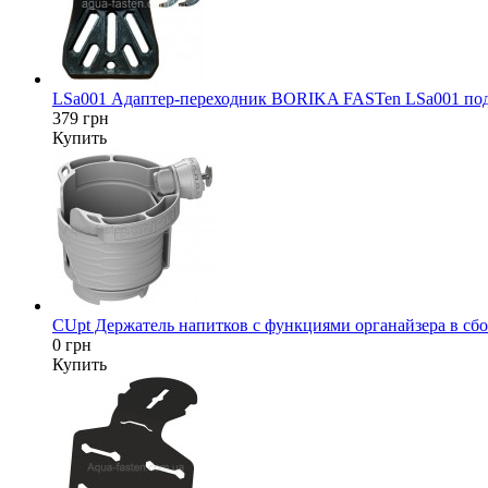
LSa001 Адаптер-переходник BORIKA FASTen LSa001 под да
379 грн
Купить
CUpt Держатель напитков с функциями органайзера в сбор
0 грн
Купить