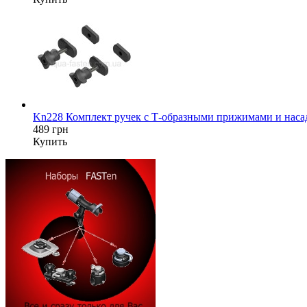
Kn228 Комплект ручек с Т-образными прижимами и насад
489 грн
Купить