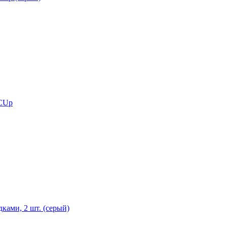
 CUp
ками, 2 шт. (серый)