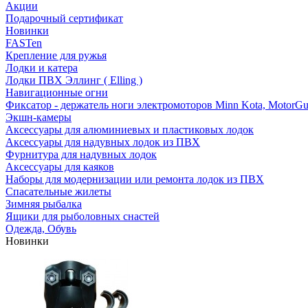
Акции
Подарочный сертификат
Новинки
FASTen
Крепление для ружья
Лодки и катера
Лодки ПВХ Эллинг ( Elling )
Навигационные огни
Фиксатор - держатель ноги электромоторов Minn Kota, MotorGu
Экшн-камеры
Аксессуары для алюминиевых и пластиковых лодок
Аксессуары для надувных лодок из ПВХ
Фурнитура для надувных лодок
Аксессуары для каяков
Наборы для модернизации или ремонта лодок из ПВХ
Спасательные жилеты
Зимняя рыбалка
Ящики для рыболовных снастей
Одежда, Обувь
Новинки