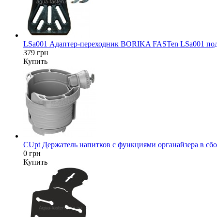
LSa001 Адаптер-переходник BORIKA FASTen LSa001 под да
379 грн
Купить
CUpt Держатель напитков с функциями органайзера в сбор
0 грн
Купить