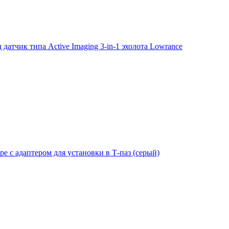
тчик типа Active Imaging 3-in-1 эхолота Lowrance
е с адаптером для установки в Т-паз (серый)