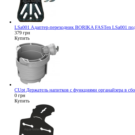
LSa001 Адаптер-переходник BORIKA FASTen LSa001 под да
379 грн
Купить
CUpt Держатель напитков с функциями органайзера в сбор
0 грн
Купить