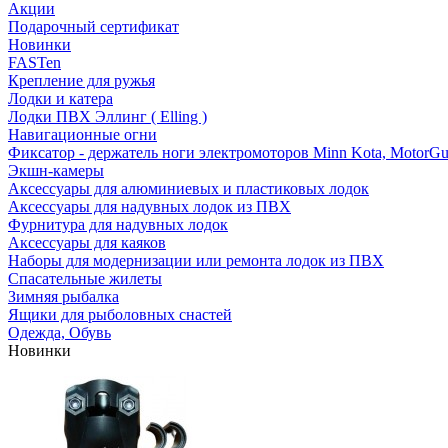
Акции
Подарочный сертификат
Новинки
FASTen
Крепление для ружья
Лодки и катера
Лодки ПВХ Эллинг ( Elling )
Навигационные огни
Фиксатор - держатель ноги электромоторов Minn Kota, MotorGu
Экшн-камеры
Аксессуары для алюминиевых и пластиковых лодок
Аксессуары для надувных лодок из ПВХ
Фурнитура для надувных лодок
Аксессуары для каяков
Наборы для модернизации или ремонта лодок из ПВХ
Спасательные жилеты
Зимняя рыбалка
Ящики для рыболовных снастей
Одежда, Обувь
Новинки