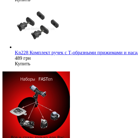
Kn228 Комплект ручек с Т-образными прижимами и насад
489 грн
Купить