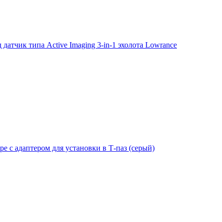
тчик типа Active Imaging 3-in-1 эхолота Lowrance
е с адаптером для установки в Т-паз (серый)