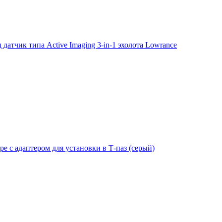
тчик типа Active Imaging 3-in-1 эхолота Lowrance
е с адаптером для установки в Т-паз (серый)