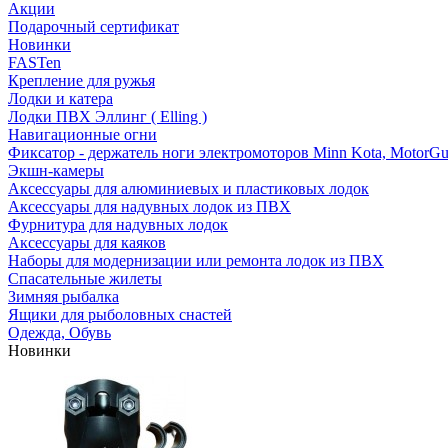
Акции
Подарочный сертификат
Новинки
FASTen
Крепление для ружья
Лодки и катера
Лодки ПВХ Эллинг ( Elling )
Навигационные огни
Фиксатор - держатель ноги электромоторов Minn Kota, MotorGu
Экшн-камеры
Аксессуары для алюминиевых и пластиковых лодок
Аксессуары для надувных лодок из ПВХ
Фурнитура для надувных лодок
Аксессуары для каяков
Наборы для модернизации или ремонта лодок из ПВХ
Спасательные жилеты
Зимняя рыбалка
Ящики для рыболовных снастей
Одежда, Обувь
Новинки