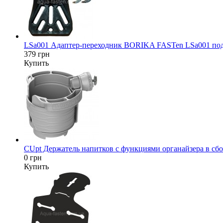
LSa001 Адаптер-переходник BORIKA FASTen LSa001 под да
379 грн
Купить
CUpt Держатель напитков с функциями органайзера в сбор
0 грн
Купить