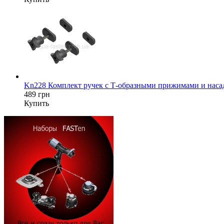
Kn228 Комплект ручек с Т-образными прижимами и насад
489 грн
Купить