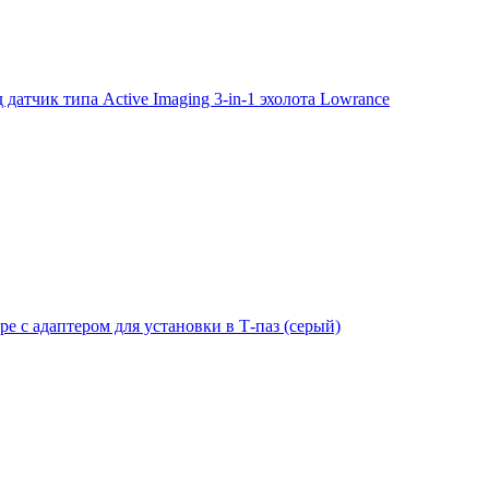
тчик типа Active Imaging 3-in-1 эхолота Lowrance
е с адаптером для установки в Т-паз (серый)