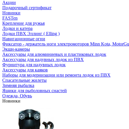
Акции
Подарочный сертификат
Новинки
FASTen
Крепление для ружья
Лодки и катера
Лодки ПВХ Эллинг ( Elling )
Навигационные огни
Фиксатор - держатель ноги электромоторов Minn Kota, MotorGu
Экшн-камеры
Аксессуары для алюминиевых и пластиковых лодок
Аксессуары для надувных лодок из ПВХ
Фурнитура для надувных лодок
Аксессуары для каяков
Наборы для модернизации или ремонта лодок из ПВХ
Спасательные жилеты
Зимняя рыбалка
Ящики для рыболовных снастей
Одежда, Обувь
Новинки