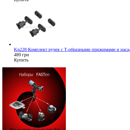
Kn228 Комплект ручек с Т-образными прижимами и насад
489 грн
Купить