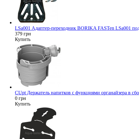
LSa001 Адаптер-переходник BORIKA FASTen LSa001 под да
379 грн
Купить
CUpt Держатель напитков с функциями органайзера в сбор
0 грн
Купить