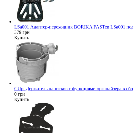
LSa001 Адаптер-переходник BORIKA FASTen LSa001 под да
379 грн
Купить
CUpt Держатель напитков с функциями органайзера в сбор
0 грн
Купить