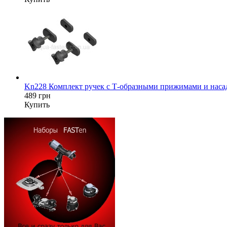
Kn228 Комплект ручек с Т-образными прижимами и насад
489 грн
Купить