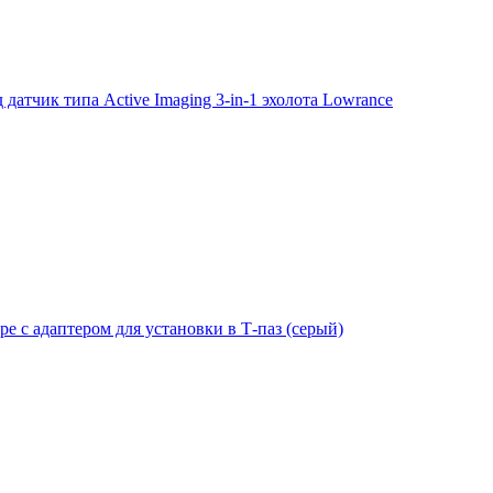
тчик типа Active Imaging 3-in-1 эхолота Lowrance
е с адаптером для установки в Т-паз (серый)