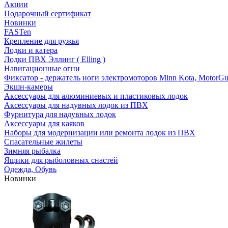
Акции
Подарочный сертификат
Новинки
FASTen
Крепление для ружья
Лодки и катера
Лодки ПВХ Эллинг ( Elling )
Навигационные огни
Фиксатор - держатель ноги электромоторов Minn Kota, MotorGu
Экшн-камеры
Аксессуары для алюминиевых и пластиковых лодок
Аксессуары для надувных лодок из ПВХ
Фурнитура для надувных лодок
Аксессуары для каяков
Наборы для модернизации или ремонта лодок из ПВХ
Спасательные жилеты
Зимняя рыбалка
Ящики для рыболовных снастей
Одежда, Обувь
Новинки