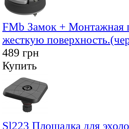
FMb Замок + Монтажная п
жесткую поверхность.(че
489 грн
Купить
Sl223 Площадка для эхоло