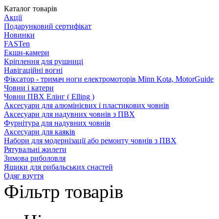
Каталог товарів
Акції
Подарунковий сертифікат
Новинки
FASTen
Екшн-камери
Кріплення для рушниці
Навігаційні вогні
Фіксатор - тримач ноги електромоторів Minn Kota, MotorGuide
Човни і катери
Човни ПВХ Елінг ( Elling )
Аксесуари для алюмінієвих і пластикових човнів
Аксесуари для надувних човнів з ПВХ
Фурнітура для надувних човнів
Аксесуари для каяків
Набори для модернізації або ремонту човнів з ПВХ
Рятувальні жилети
Зимова риболовля
Ящики для рибальських снастей
Одяг взуття
Фільтр товарів