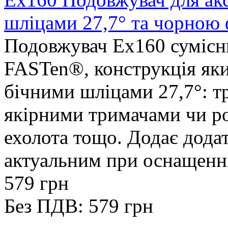
шліцами 27,7° та чорною
Подовжувач Ex160 сумісн
FASTen®, конструкція яки
бічними шліцами 27,7°: т
якірними тримачами чи р
ехолота тощо. Додає додатк
актуальним при оснащенні 
579 грн
Без ПДВ: 579 грн