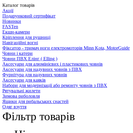
Каталог товарів
Акції
Подарунковий сертифікат
Новинки
FASTen
Екшн-камери
Кріплення для рушниці
Навігаційні вогні
Фіксатор - тримач ноги електромоторів Minn Kota, MotorGuide
Човни і катери
Човни ПВХ Елінг ( Elling )
Аксесуари для алюмінієвих і пластикових човнів
Аксесуари для надувних човнів з ПВХ
Фурнітура для надувних човнів
Аксесуари для каяків
Набори для модернізації або ремонту човнів з ПВХ
Рятувальні жилети
Зимова риболовля
Ящики для рибальських снастей
Одяг взуття
Фільтр товарів