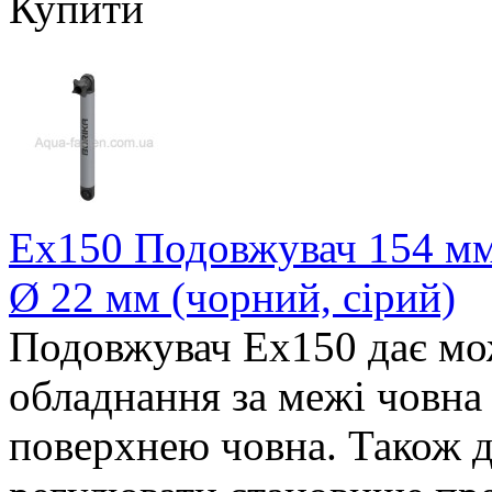
Купити
Ex150 Подовжувач 154 мм 
Ø 22 мм (чорний, сірий)
Подовжувач Ex150 дає мо
обладнання за межі човна 
поверхнею човна. Також д