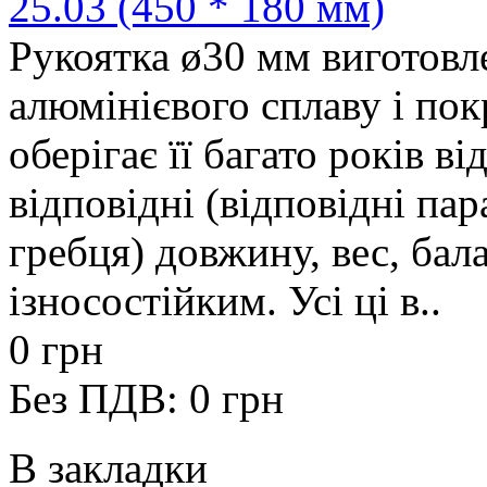
25.03 (450 * 180 мм)
Рукоятка ø30 мм виготовле
алюмінієвого сплаву і по
оберігає її багато років в
відповідні (відповідні па
гребця) довжину, вес, бал
ізносостійким. Усі ці в..
0 грн
Без ПДВ: 0 грн
В закладки