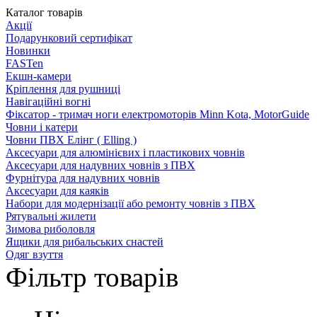
Каталог товарів
Акції
Подарунковий сертифікат
Новинки
FASTen
Екшн-камери
Кріплення для рушниці
Навігаційні вогні
Фіксатор - тримач ноги електромоторів Minn Kota, MotorGuide
Човни і катери
Човни ПВХ Елінг ( Elling )
Аксесуари для алюмінієвих і пластикових човнів
Аксесуари для надувних човнів з ПВХ
Фурнітура для надувних човнів
Аксесуари для каяків
Набори для модернізації або ремонту човнів з ПВХ
Рятувальні жилети
Зимова риболовля
Ящики для рибальських снастей
Одяг взуття
Фільтр товарів