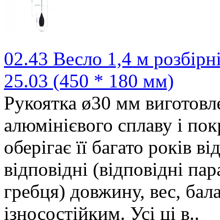
02.43 Весло 1,4 м розбірн
25.03 (450 * 180 мм)
Рукоятка ø30 мм виготовле
алюмінієвого сплаву і по
оберігає її багато років в
відповідні (відповідні па
гребця) довжину, вес, бал
ізносостійким. Усі ці в..