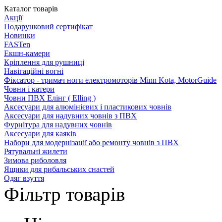
Каталог товарів
Акції
Подарунковий сертифікат
Новинки
FASTen
Екшн-камери
Кріплення для рушниці
Навігаційні вогні
Фіксатор - тримач ноги електромоторів Minn Kota, MotorGuide
Човни і катери
Човни ПВХ Елінг ( Elling )
Аксесуари для алюмінієвих і пластикових човнів
Аксесуари для надувних човнів з ПВХ
Фурнітура для надувних човнів
Аксесуари для каяків
Набори для модернізації або ремонту човнів з ПВХ
Рятувальні жилети
Зимова риболовля
Ящики для рибальських снастей
Одяг взуття
Фільтр товарів