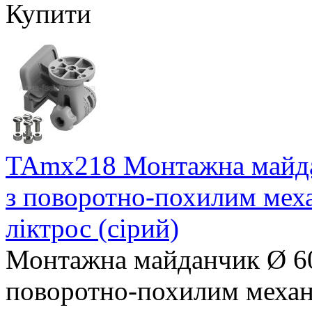
Купити
TAmx218 Монтажна майда
з поворотно-похилим меха
ліктрос (сірий)
Монтажна майданчик Ø 60
поворотно-похилим механі