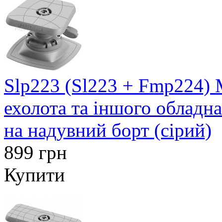
Slp223 (Sl223 + Fmp224) 
ехолота та іншого обладн
на надувний борт (сірий)
899 грн
Купити