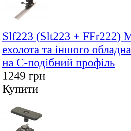
Slf223 (Slt223 + FFr222)
ехолота та іншого обладн
на C-подібний профіль
1249 грн
Купити