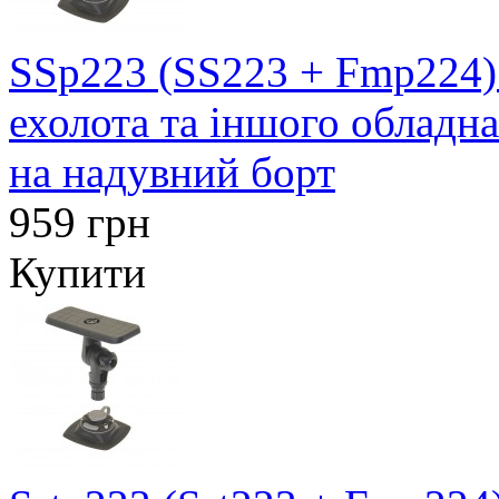
SSp223 (SS223 + Fmp224)
ехолота та іншого обладн
на надувний борт
959 грн
Купити