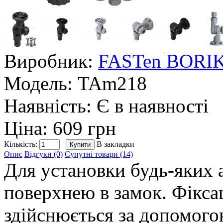
Виробник:
FASTen BORI
Модель:
TAm218
Наявність:
Є в наявності
Ціна: 609 грн
Кількість:
В закладки
Опис
Відгуки (0)
Супутні товари (14)
Для установки будь-яких 
поверхнею в замок. Фікса
здійснюється за допомого