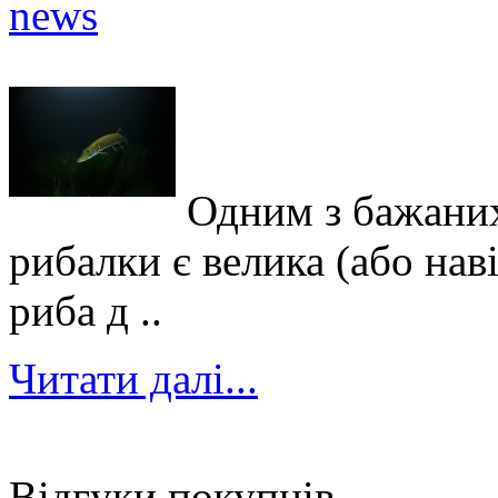
Одним з бажаних
рибалки є велика (або нав
риба д ..
Читати далі...
Відгуки покупців