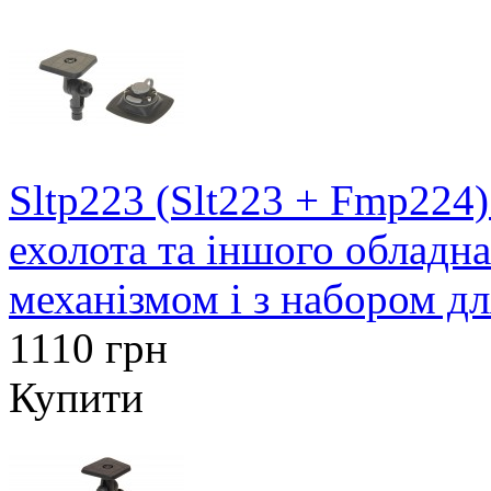
Sltp223 (Slt223 + Fmp224
ехолота та іншого обладн
механізмом і з набором д
1110 грн
Купити