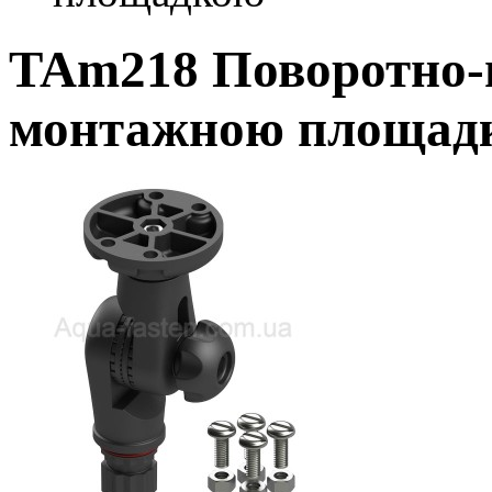
TAm218 Поворотно-п
монтажною площад