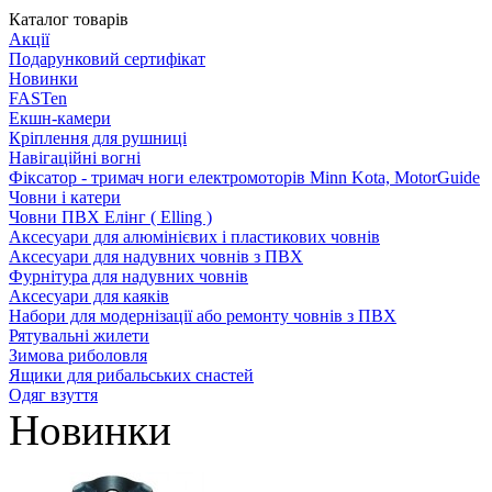
Каталог товарів
Акції
Подарунковий сертифікат
Новинки
FASTen
Екшн-камери
Кріплення для рушниці
Навігаційні вогні
Фіксатор - тримач ноги електромоторів Minn Kota, MotorGuide
Човни і катери
Човни ПВХ Елінг ( Elling )
Аксесуари для алюмінієвих і пластикових човнів
Аксесуари для надувних човнів з ПВХ
Фурнітура для надувних човнів
Аксесуари для каяків
Набори для модернізації або ремонту човнів з ПВХ
Рятувальні жилети
Зимова риболовля
Ящики для рибальських снастей
Одяг взуття
Новинки