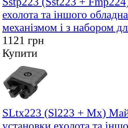
Sstp223 (Sst223 + Fmp224
ехолота та іншого обладн
механізмом і з набором д
1121 грн
Купити
SLtx223 (Sl223 + Mx) Май
установки ехолота та інш