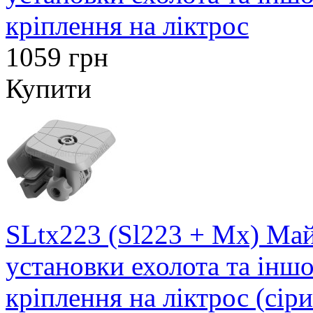
кріплення на ліктрос
1059 грн
Купити
SLtx223 (Sl223 + Mx) Май
установки ехолота та інш
кріплення на ліктрос (сір