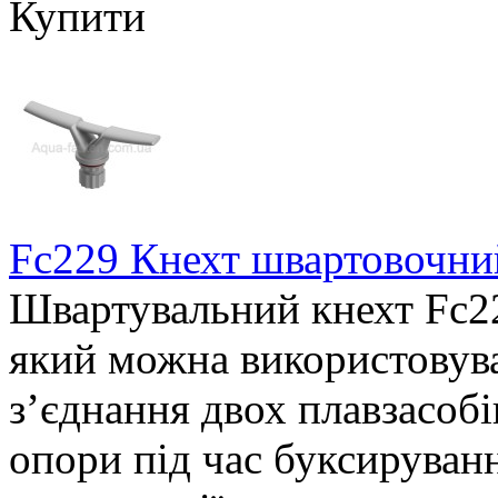
Купити
Fc229 Кнехт швартовочний
Швартувальний кнехт Fc2
який можна використовува
з’єднання двох плавзасобів
опори під час буксируванн