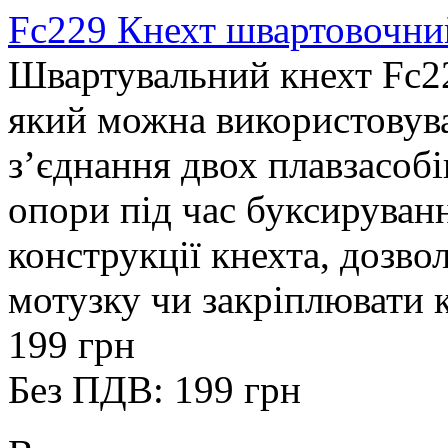
Fc229 Кнехт швартовочни
Швартувальний кнехт Fc2
який можна використовува
з’єднання двох плавзасобів
опори під час буксируванн
конструкції кнехта, дозво
мотузку чи закріплювати к
199 грн
Без ПДВ: 199 грн