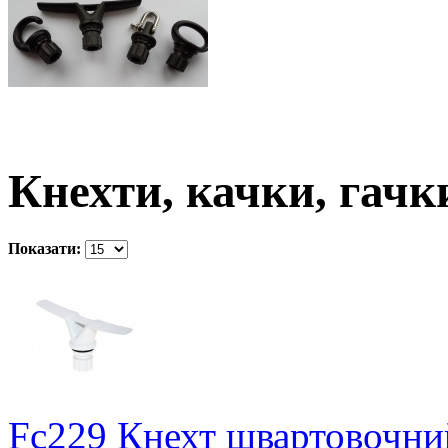
Кнехти, качки, гачк
Показати:
Fc229 Кнехт швартовочний