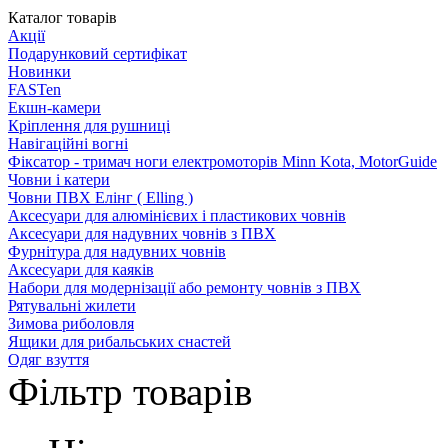
Каталог товарів
Акції
Подарунковий сертифікат
Новинки
FASTen
Екшн-камери
Кріплення для рушниці
Навігаційні вогні
Фіксатор - тримач ноги електромоторів Minn Kota, MotorGuide
Човни і катери
Човни ПВХ Елінг ( Elling )
Аксесуари для алюмінієвих і пластикових човнів
Аксесуари для надувних човнів з ПВХ
Фурнітура для надувних човнів
Аксесуари для каяків
Набори для модернізації або ремонту човнів з ПВХ
Рятувальні жилети
Зимова риболовля
Ящики для рибальських снастей
Одяг взуття
Фільтр товарів