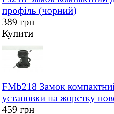
профіль (чорний)
389 грн
Купити
FMb218 Замок компактний
установки на жорстку по
459 грн