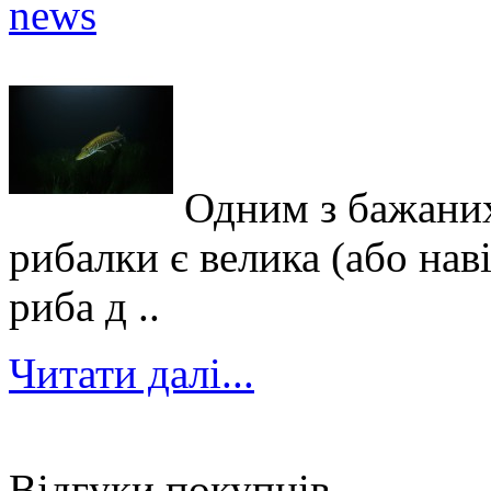
Одним з бажаних
рибалки є велика (або нав
риба д ..
Читати далі...
Відгуки покупців