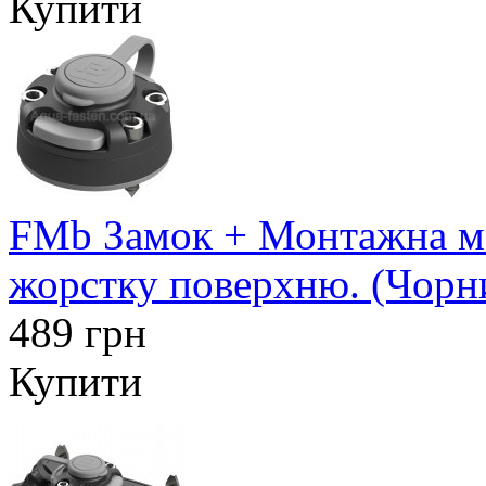
Купити
FMb Замок + Монтажна ма
жорстку поверхню. (Чорн
489 грн
Купити