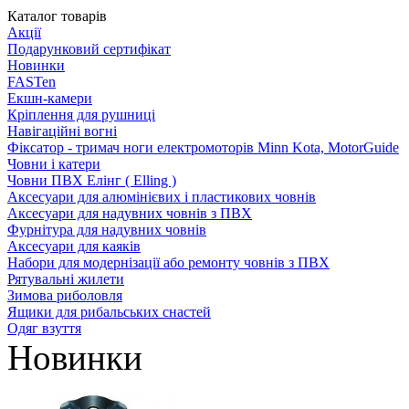
Каталог товарів
Акції
Подарунковий сертифікат
Новинки
FASTen
Екшн-камери
Кріплення для рушниці
Навігаційні вогні
Фіксатор - тримач ноги електромоторів Minn Kota, MotorGuide
Човни і катери
Човни ПВХ Елінг ( Elling )
Аксесуари для алюмінієвих і пластикових човнів
Аксесуари для надувних човнів з ПВХ
Фурнітура для надувних човнів
Аксесуари для каяків
Набори для модернізації або ремонту човнів з ПВХ
Рятувальні жилети
Зимова риболовля
Ящики для рибальських снастей
Одяг взуття
Новинки