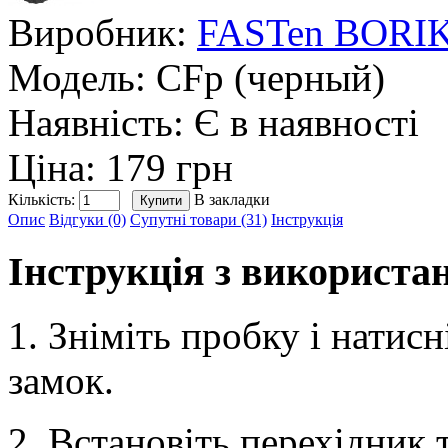
Виробник:
FASTen BORI
Модель:
CFp (черный)
Наявність:
Є в наявності
Ціна: 179 грн
Кількість:
В закладки
Опис
Відгуки (0)
Супутні товари (31)
Інструкція
Інструкція з використа
1. Зніміть пробку і нати
замок.
2. Встановіть перехідник 