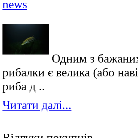
Одним з бажаних
рибалки є велика (або нав
риба д ..
Читати далі...
Відгуки покупців