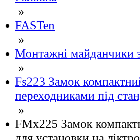
»
FASTen
»
Монтажні майданчики з
»
Fs223 Замок компактний 
переходниками під стан
»
FMx225 Замок компакт
для установки на ліктр