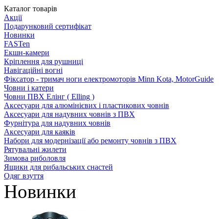
Каталог товарів
Акції
Подарунковий сертифікат
Новинки
FASTen
Екшн-камери
Кріплення для рушниці
Навігаційні вогні
Фіксатор - тримач ноги електромоторів Minn Kota, MotorGuide
Човни і катери
Човни ПВХ Елінг ( Elling )
Аксесуари для алюмінієвих і пластикових човнів
Аксесуари для надувних човнів з ПВХ
Фурнітура для надувних човнів
Аксесуари для каяків
Набори для модернізації або ремонту човнів з ПВХ
Рятувальні жилети
Зимова риболовля
Ящики для рибальських снастей
Одяг взуття
Новинки