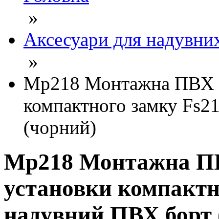
»
Аксесуари для надувни
»
Mp218 Монтажна ПВХ м
компактного замку Fs2
(чорний)
Mp218 Монтажна П
установки компактн
надувний ПВХ борт 