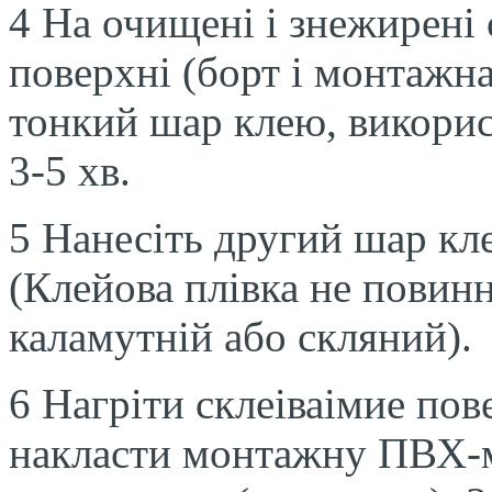
4 На очищені і знежирені 
поверхні (борт і монтажн
тонкий шар клею, викорис
3-5 хв.
5 Нанесіть другий шар кле
(Клейова плівка не повинн
каламутній або скляний).
6 Нагріти склеіваімие пов
накласти монтажну ПВХ-м