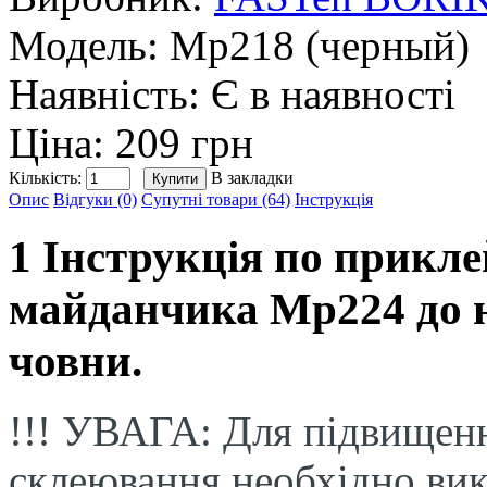
Модель:
Mp218 (черный)
Наявність:
Є в наявності
Ціна: 209 грн
Кількість:
В закладки
Опис
Відгуки (0)
Супутні товари (64)
Інструкція
1 Інструкція по прикл
майданчика Mp224 до 
човни.
!!! УВАГА: Для підвищенн
склеювання необхідно вик