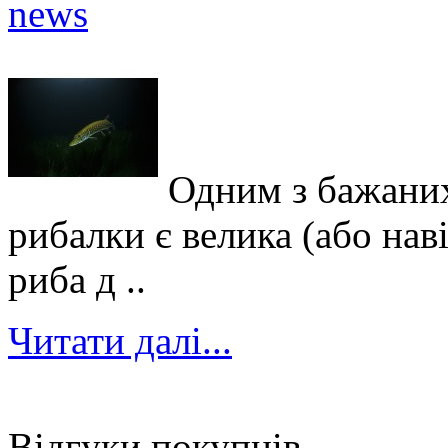
Одним з бажаних
рибалки є велика (або нав
риба д ..
Читати далі...
Відгуки покупців