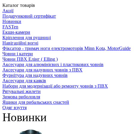
Каталог товарів
Акції
Подарунковий сертифікат
Новинки
FASTen
Екшн-камери
Кріплення для рушниці
Навігаційні вогні
Фіксатор - тримач ноги електромоторів Minn Kota, MotorGuide
Човни і катери
Човни ПВХ Елінг ( Elling )
Аксесуари для алюмінієвих і пластикових човнів
Аксесуари для надувних човнів з ПВХ
Фурнітура для надувних човнів
Аксесуари для каяків
Набори для модернізації або ремонту човнів з ПВХ
Рятувальні жилети
Зимова риболовля
Ящики для рибальських снастей
Одяг взуття
Новинки