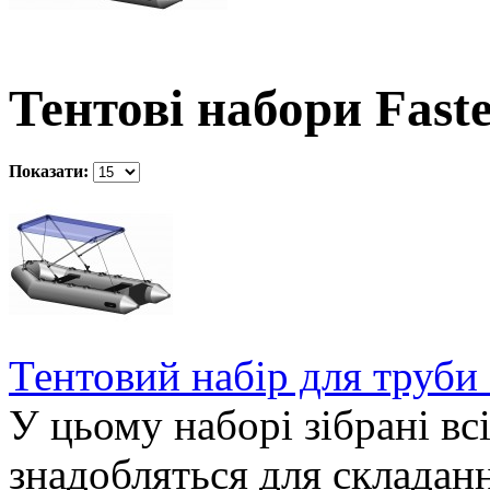
Тентові набори Fast
Показати:
Тентовий набір для труби
У цьому наборі зібрані всі
знадобляться для складанн