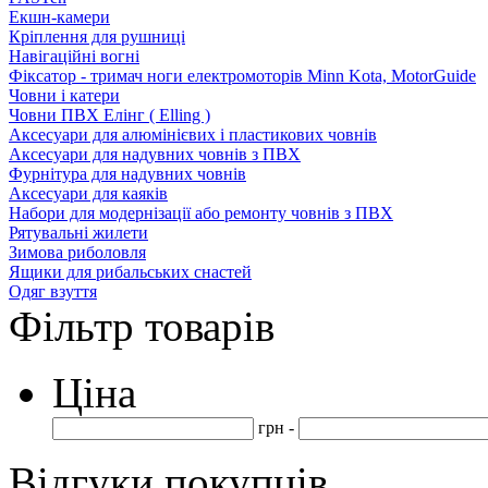
Екшн-камери
Кріплення для рушниці
Навігаційні вогні
Фіксатор - тримач ноги електромоторів Minn Kota, MotorGuide
Човни і катери
Човни ПВХ Елінг ( Elling )
Аксесуари для алюмінієвих і пластикових човнів
Аксесуари для надувних човнів з ПВХ
Фурнітура для надувних човнів
Аксесуари для каяків
Набори для модернізації або ремонту човнів з ПВХ
Рятувальні жилети
Зимова риболовля
Ящики для рибальських снастей
Одяг взуття
Фільтр товарів
Ціна
грн -
Відгуки покупців