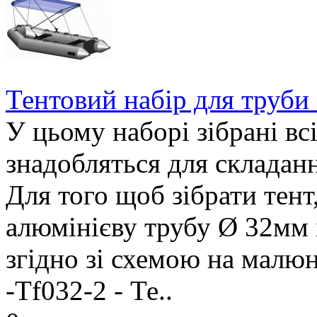
Тентовий набір для труби
У цьому наборі зібрані всі
знадобляться для складанн
Для того щоб зібрати тент
алюмінієву трубу Ø 32мм і 
згідно зі схемою на малюн
-Tf032-2 - Те..