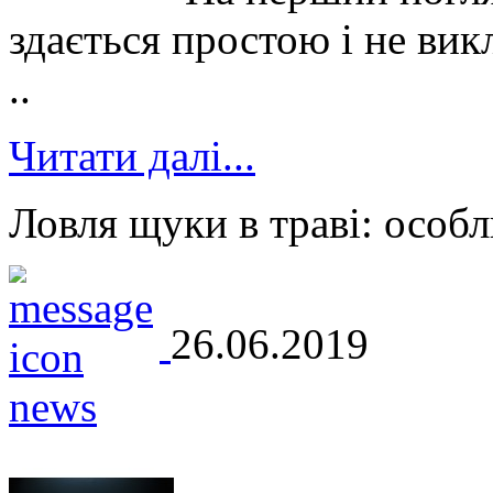
здається простою і не вик
..
Читати далі...
Ловля щуки в траві: особл
26.06.2019