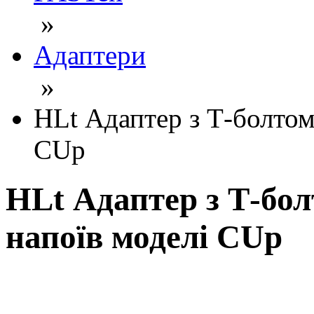
»
Адаптери
»
HLt Адаптер з Т-болтом
CUp
HLt Адаптер з Т-бо
напоїв моделі CUp