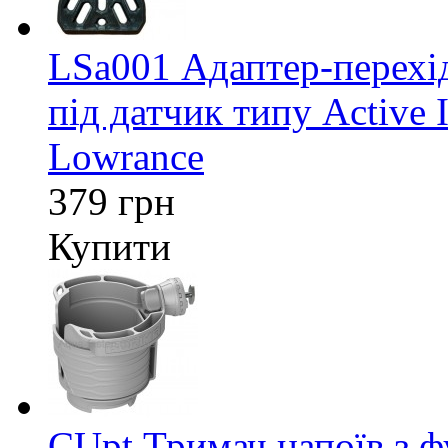
LSa001 Адаптер-перех
під датчик типу Active 
Lowrance
379 грн
Купити
CUpt Тримач напоїв з ф