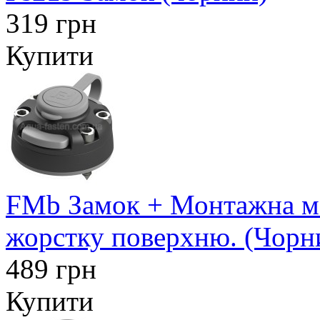
319 грн
Купити
FMb Замок + Монтажна ма
жорстку поверхню. (Чорн
489 грн
Купити