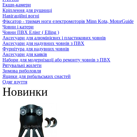
Екшн-камери
Кріплення для рушниці
Навігаційні вогні
Фіксатор - тримач ноги електромоторів Minn Kota, MotorGuide
Човни і катери
Човни ПВХ Елінг ( Elling )
Аксесуари для алюмінієвих і пластикових човнів
Аксесуари для надувних човнів з ПВХ
Фурнітура для надувних човнів
Аксесуари для каяків
Набори для модернізації або ремонту човнів з ПВХ
Рятувальні жилети
Зимова риболовля
Ящики для рибальських снастей
Одяг взуття
Новинки