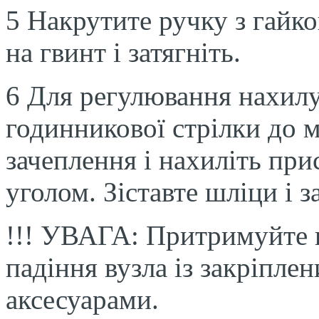
5 Накрутите ручку з гайк
на гвинт і затягніть.
6 Для регулювання нахилу
годинникової стрілки до 
зачеплення і нахиліть пр
уголом. Зіставте шліци і з
!!! УВАГА: Притримуйте 
падіння вузла із закріпле
аксесуарами.