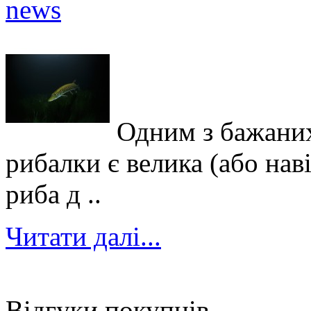
Одним з бажаних
рибалки є велика (або нав
риба д ..
Читати далі...
Відгуки покупців