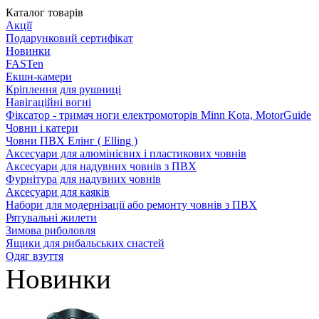
Каталог товарів
Акції
Подарунковий сертифікат
Новинки
FASTen
Екшн-камери
Кріплення для рушниці
Навігаційні вогні
Фіксатор - тримач ноги електромоторів Minn Kota, MotorGuide
Човни і катери
Човни ПВХ Елінг ( Elling )
Аксесуари для алюмінієвих і пластикових човнів
Аксесуари для надувних човнів з ПВХ
Фурнітура для надувних човнів
Аксесуари для каяків
Набори для модернізації або ремонту човнів з ПВХ
Рятувальні жилети
Зимова риболовля
Ящики для рибальських снастей
Одяг взуття
Новинки