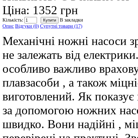
Ціна: 1352 грн
Кількість:
В закладки
Опис
Відгуки (0)
Супутні товари (17)
Механічні ножні насоси з
не залежать від електрики
особливо важливо врахову
плавзасоби
,
а також міцні
виготовлений. Як показує
за допомогою ножних на
швидко. Вони надійні
,
мі
перевірені на практиці. З