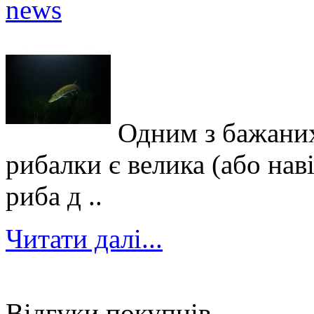
Одним з бажаних
рибалки є велика (або нав
риба д ..
Читати далі...
Відгуки покупців