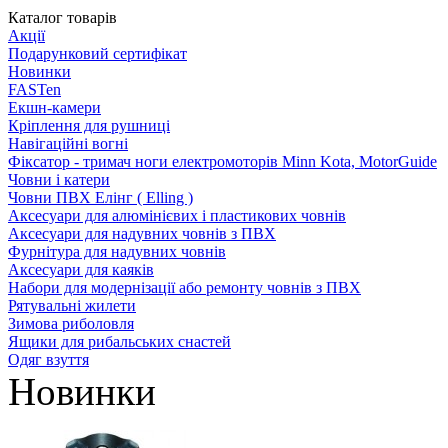
Каталог товарів
Акції
Подарунковий сертифікат
Новинки
FASTen
Екшн-камери
Кріплення для рушниці
Навігаційні вогні
Фіксатор - тримач ноги електромоторів Minn Kota, MotorGuide
Човни і катери
Човни ПВХ Елінг ( Elling )
Аксесуари для алюмінієвих і пластикових човнів
Аксесуари для надувних човнів з ПВХ
Фурнітура для надувних човнів
Аксесуари для каяків
Набори для модернізації або ремонту човнів з ПВХ
Рятувальні жилети
Зимова риболовля
Ящики для рибальських снастей
Одяг взуття
Новинки