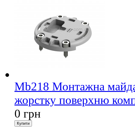
Mb218 Монтажна майда
жорстку поверхню компа
0 грн