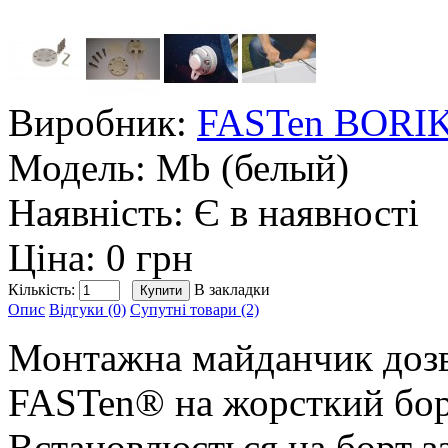
Виробник:
FASTen BORI
Модель:
Mb (белый)
Наявність:
Є в наявності
Ціна: 0 грн
Кількість:
В закладки
Опис
Відгуки (0)
Супутні товари (2)
Монтажна майданчик дозв
FASTen® на жорсткий бор
Встановлюється на борт 