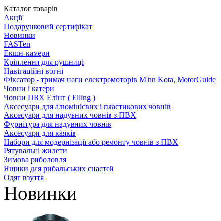
Каталог товарів
Акції
Подарунковий сертифікат
Новинки
FASTen
Екшн-камери
Кріплення для рушниці
Навігаційні вогні
Фіксатор - тримач ноги електромоторів Minn Kota, MotorGuide
Човни і катери
Човни ПВХ Елінг ( Elling )
Аксесуари для алюмінієвих і пластикових човнів
Аксесуари для надувних човнів з ПВХ
Фурнітура для надувних човнів
Аксесуари для каяків
Набори для модернізації або ремонту човнів з ПВХ
Рятувальні жилети
Зимова риболовля
Ящики для рибальських снастей
Одяг взуття
Новинки