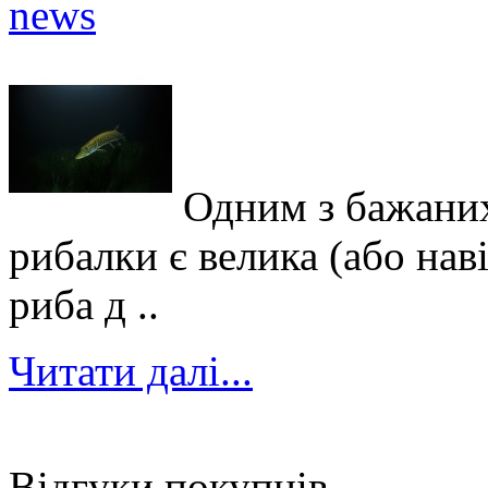
Одним з бажаних
рибалки є велика (або нав
риба д ..
Читати далі...
Відгуки покупців