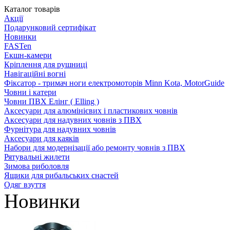
Каталог товарів
Акції
Подарунковий сертифікат
Новинки
FASTen
Екшн-камери
Кріплення для рушниці
Навігаційні вогні
Фіксатор - тримач ноги електромоторів Minn Kota, MotorGuide
Човни і катери
Човни ПВХ Елінг ( Elling )
Аксесуари для алюмінієвих і пластикових човнів
Аксесуари для надувних човнів з ПВХ
Фурнітура для надувних човнів
Аксесуари для каяків
Набори для модернізації або ремонту човнів з ПВХ
Рятувальні жилети
Зимова риболовля
Ящики для рибальських снастей
Одяг взуття
Новинки