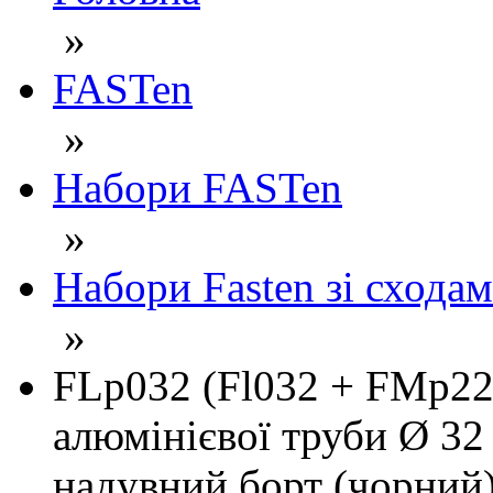
»
FASTen
»
Набори FASTen
»
Набори Fasten зі схода
»
FLp032 (Fl032 + FMp22
алюмінієвої труби Ø 32
надувний борт (чорний