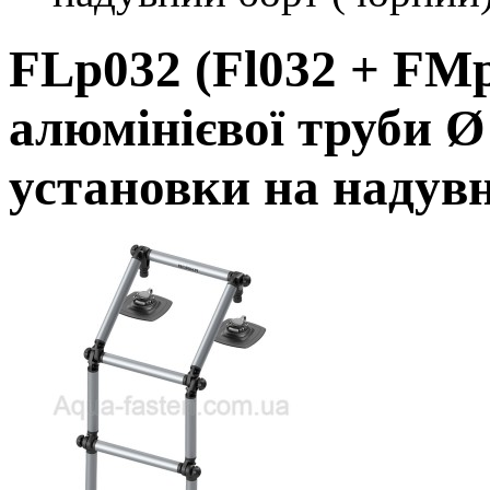
FLp032 (Fl032 + FMp
алюмінієвої труби Ø
установки на надувн