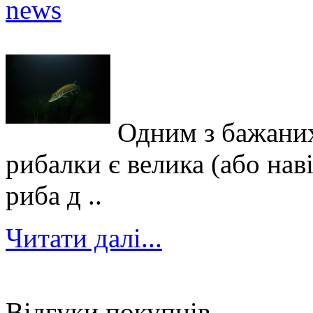
Одним з бажаних
рибалки є велика (або нав
риба д ..
Читати далі...
Відгуки покупців