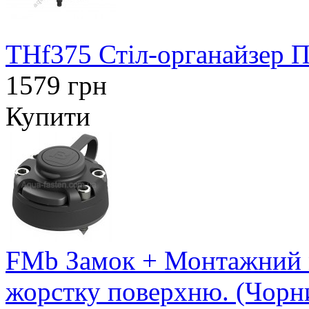
THf375 Стіл-органайзер 
1579 грн
Купити
FMb Замок + Монтажний м
жорстку поверхню. (Чорн