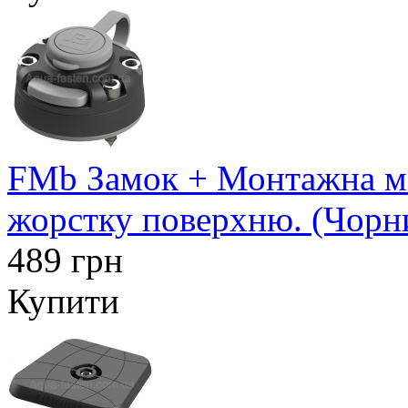
FMb Замок + Монтажна ма
жорстку поверхню. (Чорн
489 грн
Купити