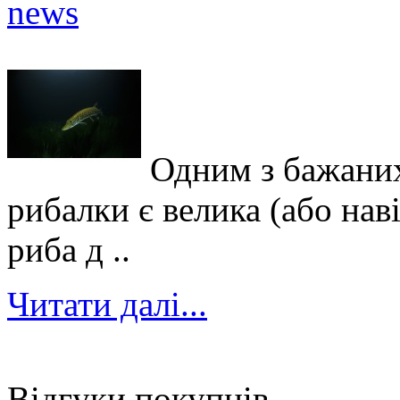
Одним з бажаних
рибалки є велика (або нав
риба д ..
Читати далі...
Відгуки покупців