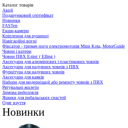
Каталог товарів
Акції
Подарунковий сертифікат
Новинки
FASTen
Екшн-камери
Кріплення для рушниці
Навігаційні вогні
Фіксатор - тримач ноги електромоторів Minn Kota, MotorGuide
Човни і катери
Човни ПВХ Елінг ( Elling )
Аксесуари для алюмінієвих і пластикових човнів
Аксесуари для надувних човнів з ПВХ
Фурнітура для надувних човнів
Аксесуари для каяків
Набори для модернізації або ремонту човнів з ПВХ
Рятувальні жилети
Зимова риболовля
Ящики для рибальських снастей
Одяг взуття
Новинки