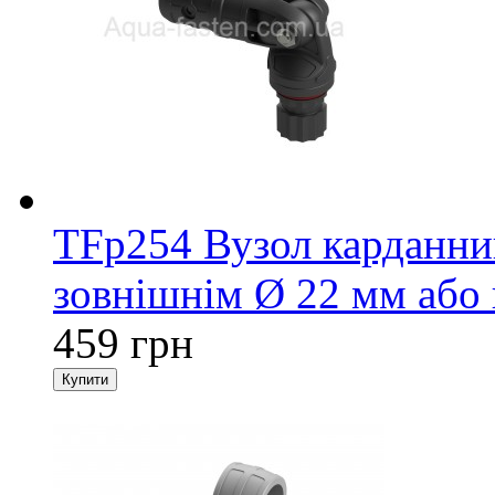
TFp254 Вузол карданний
зовнішнім Ø 22 мм або
459 грн