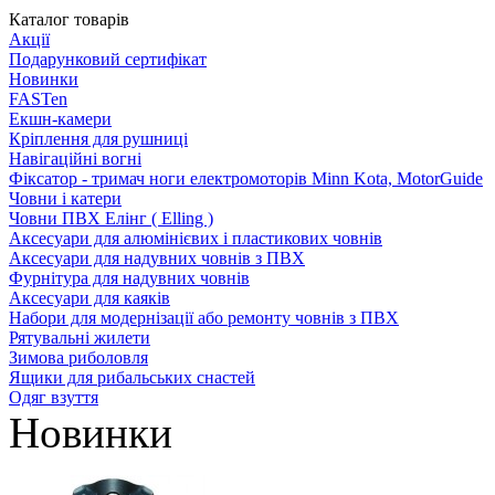
Каталог товарів
Акції
Подарунковий сертифікат
Новинки
FASTen
Екшн-камери
Кріплення для рушниці
Навігаційні вогні
Фіксатор - тримач ноги електромоторів Minn Kota, MotorGuide
Човни і катери
Човни ПВХ Елінг ( Elling )
Аксесуари для алюмінієвих і пластикових човнів
Аксесуари для надувних човнів з ПВХ
Фурнітура для надувних човнів
Аксесуари для каяків
Набори для модернізації або ремонту човнів з ПВХ
Рятувальні жилети
Зимова риболовля
Ящики для рибальських снастей
Одяг взуття
Новинки