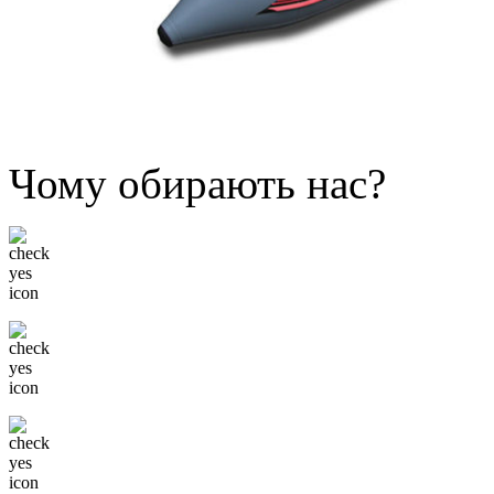
Чому обирають нас?
Низькі ціни
Тільки відомі бренди
Гнучка система знижок