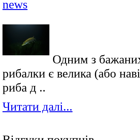
Одним з бажаних
рибалки є велика (або нав
риба д ..
Читати далі...
Відгуки покупців