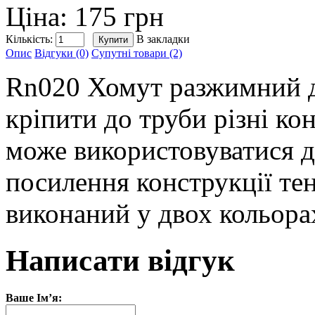
Ціна: 175 грн
Кількість:
В закладки
Опис
Відгуки (0)
Супутні товари (2)
Rn020 Хомут разжимний д
кріпити до труби різні ко
може використовуватися д
посилення конструкції те
виконаний у двох кольорах
Написати відгук
Ваше Ім’я: