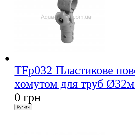
TFp032 Пластикове пово
хомутом для труб Ø32м
0 грн