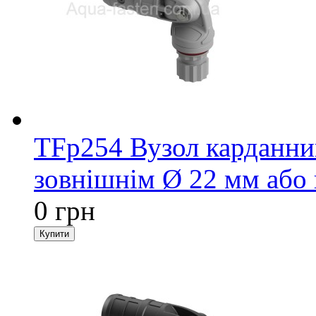
TFp254 Вузол карданний
зовнішнім Ø 22 мм або 
0 грн