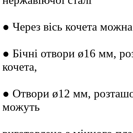
● Через вісь кочета можна
● Бічні отвори ø16 мм, р
кочета,
● Отвори ø12 мм, розташо
можуть