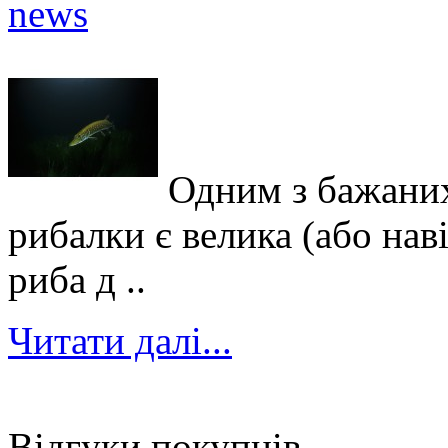
Одним з бажаних
рибалки є велика (або нав
риба д ..
Читати далі...
Відгуки покупців