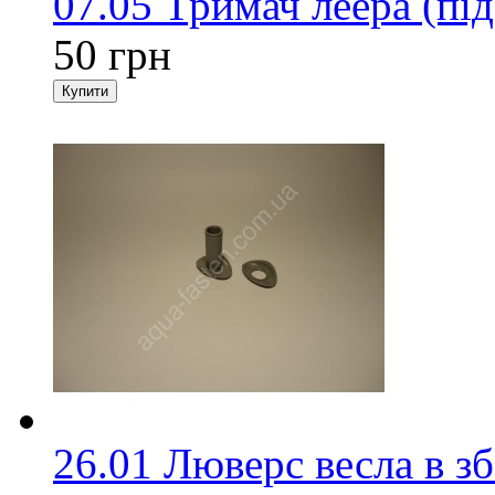
07.05 Тримач леера (під
50 грн
26.01 Люверс весла в зб