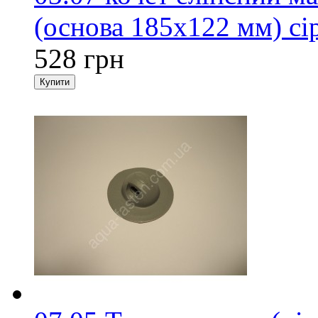
(основа 185х122 мм) сі
528 грн