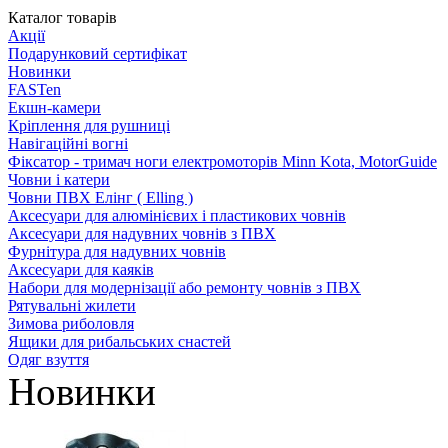
Каталог товарів
Акції
Подарунковий сертифікат
Новинки
FASTen
Екшн-камери
Кріплення для рушниці
Навігаційні вогні
Фіксатор - тримач ноги електромоторів Minn Kota, MotorGuide
Човни і катери
Човни ПВХ Елінг ( Elling )
Аксесуари для алюмінієвих і пластикових човнів
Аксесуари для надувних човнів з ПВХ
Фурнітура для надувних човнів
Аксесуари для каяків
Набори для модернізації або ремонту човнів з ПВХ
Рятувальні жилети
Зимова риболовля
Ящики для рибальських снастей
Одяг взуття
Новинки