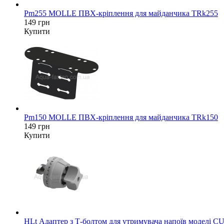
Pm255 MOLLE ПВХ-кріплення для майданчика TRk255
149 грн
Купити
Pm150 MOLLE ПВХ-кріплення для майданчика TRk150
149 грн
Купити
HLt Адаптер з Т-болтом для утримувача напоїв моделі CU