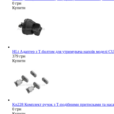
0 грн
Купити
HLt Адаптер з Т-болтом для утримувача напоїв моделі C
379 грн
Купити
Kn228 Комплект ручок з Т-подібними притисками та насад
0 грн
Купити