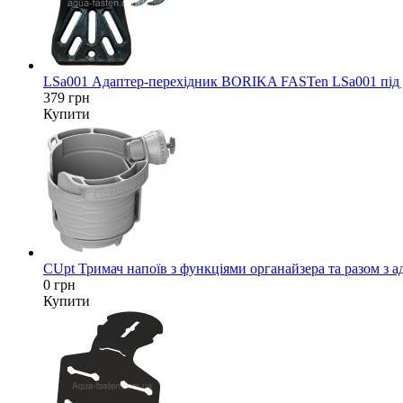
LSa001 Адаптер-перехідник BORIKA FASTen LSa001 під да
379 грн
Купити
CUpt Тримач напоїв з функціями органайзера та разом з а
0 грн
Купити