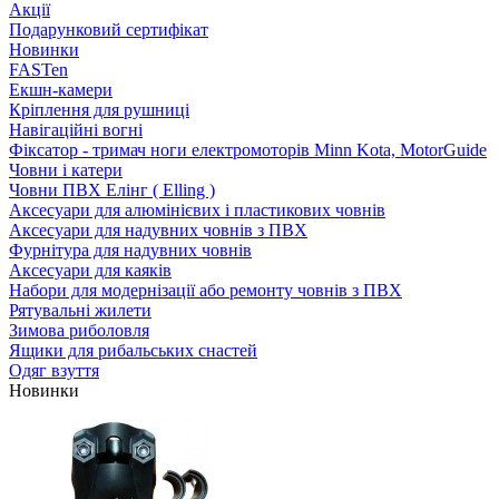
Акції
Подарунковий сертифікат
Новинки
FASTen
Екшн-камери
Кріплення для рушниці
Навігаційні вогні
Фіксатор - тримач ноги електромоторів Minn Kota, MotorGuide
Човни і катери
Човни ПВХ Елінг ( Elling )
Аксесуари для алюмінієвих і пластикових човнів
Аксесуари для надувних човнів з ПВХ
Фурнітура для надувних човнів
Аксесуари для каяків
Набори для модернізації або ремонту човнів з ПВХ
Рятувальні жилети
Зимова риболовля
Ящики для рибальських снастей
Одяг взуття
Новинки