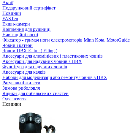
Акції
Подарунковий сертифікат
Новинки
FASTen
Екшн-камери
Кріплення для рушниці
Навігаційні вогні
Фіксатор - тримач ноги електромоторів Minn Kota, MotorGuide
Човни і катери
Човни ПВХ Елінг ( Elling )
Аксесуари для алюмінієвих і пластикових човнів
Аксесуари для надувних човнів з ПВХ
Фурнітура для надувних човнів
Аксесуари для каяків
Набори для модернізації або ремонту човнів з ПВХ
Рятувальні жилети
Зимова риболовля
Ящики для рибальських снастей
Одяг взуття
Новинки