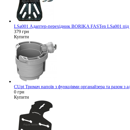
LSa001 Адаптер-перехідник BORIKA FASTen LSa001 під да
379 грн
Купити
CUpt Тримач напоїв з функціями органайзера та разом з а
0 грн
Купити