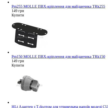
Pm255 MOLLE ПВХ-кріплення для майданчика TRk255
149 грн
Купити
Pm150 MOLLE ПВХ-кріплення для майданчика TRk150
149 грн
Купити
HLt Адаптер з Т-болтом для утримувача напоїв моделі CU