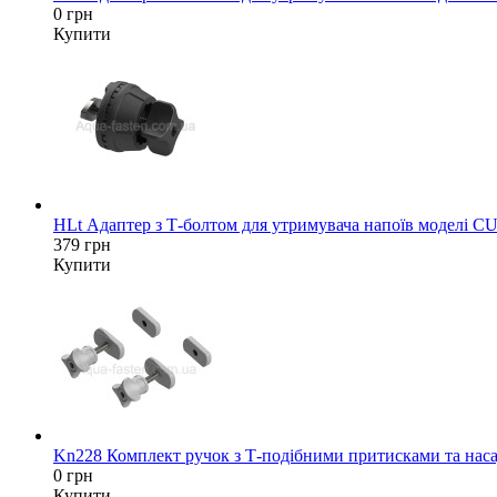
0 грн
Купити
HLt Адаптер з Т-болтом для утримувача напоїв моделі C
379 грн
Купити
Kn228 Комплект ручок з Т-подібними притисками та насад
0 грн
Купити