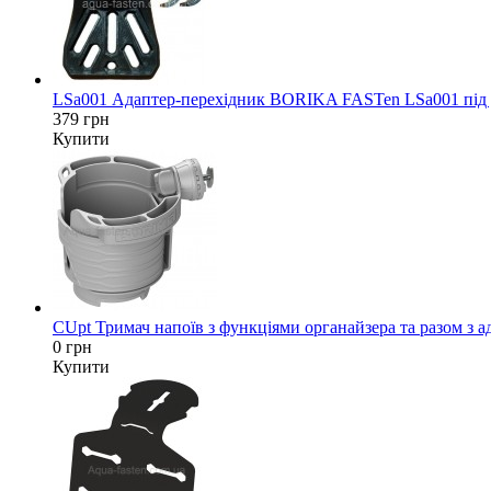
LSa001 Адаптер-перехідник BORIKA FASTen LSa001 під да
379 грн
Купити
CUpt Тримач напоїв з функціями органайзера та разом з а
0 грн
Купити