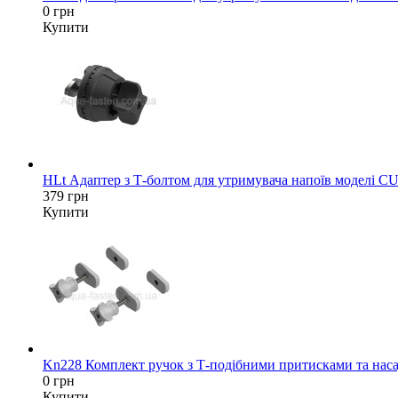
0 грн
Купити
HLt Адаптер з Т-болтом для утримувача напоїв моделі C
379 грн
Купити
Kn228 Комплект ручок з Т-подібними притисками та насад
0 грн
Купити