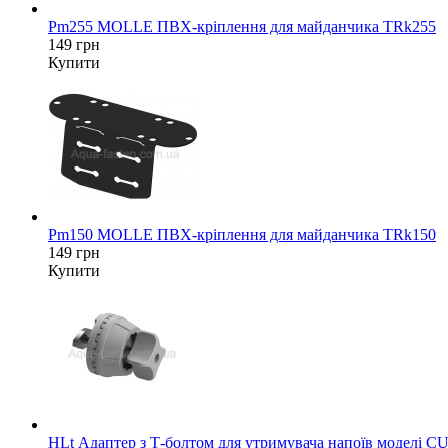
Pm255 MOLLE ПВХ-кріплення для майданчика TRk255
149 грн
Купити
Pm150 MOLLE ПВХ-кріплення для майданчика TRk150
149 грн
Купити
HLt Адаптер з Т-болтом для утримувача напоїв моделі CU