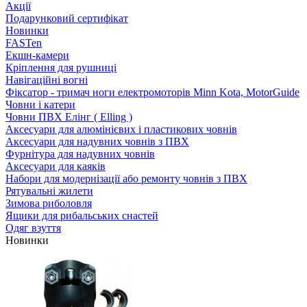
Акції
Подарунковий сертифікат
Новинки
FASTen
Екшн-камери
Кріплення для рушниці
Навігаційні вогні
Фіксатор - тримач ноги електромоторів Minn Kota, MotorGuide
Човни і катери
Човни ПВХ Елінг ( Elling )
Аксесуари для алюмінієвих і пластикових човнів
Аксесуари для надувних човнів з ПВХ
Фурнітура для надувних човнів
Аксесуари для каяків
Набори для модернізації або ремонту човнів з ПВХ
Рятувальні жилети
Зимова риболовля
Ящики для рибальських снастей
Одяг взуття
Новинки