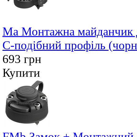
Ma Монтажна майданчик д
С-подібний профіль (чор
693 грн
Купити
FMb Замок + Монтажний м