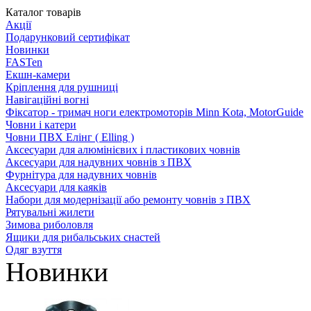
Каталог товарів
Акції
Подарунковий сертифікат
Новинки
FASTen
Екшн-камери
Кріплення для рушниці
Навігаційні вогні
Фіксатор - тримач ноги електромоторів Minn Kota, MotorGuide
Човни і катери
Човни ПВХ Елінг ( Elling )
Аксесуари для алюмінієвих і пластикових човнів
Аксесуари для надувних човнів з ПВХ
Фурнітура для надувних човнів
Аксесуари для каяків
Набори для модернізації або ремонту човнів з ПВХ
Рятувальні жилети
Зимова риболовля
Ящики для рибальських снастей
Одяг взуття
Новинки