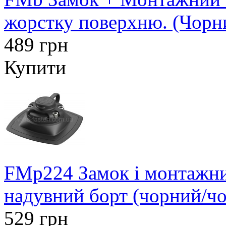
жорстку поверхню. (Чорн
489 грн
Купити
FMp224 Замок і монтажни
надувний борт (чорний/ч
529 грн