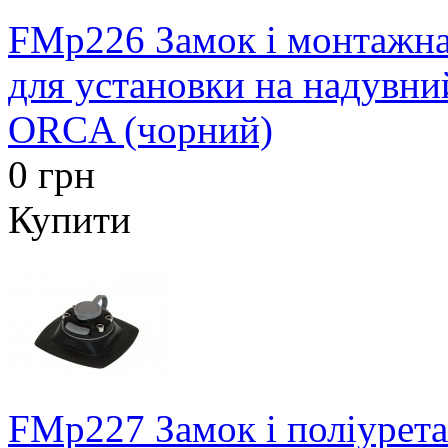
FMp226 Замок і монтажн
для установки на надувни
ORCA (чорний)
0 грн
Купити
FMp227 Замок і поліурет