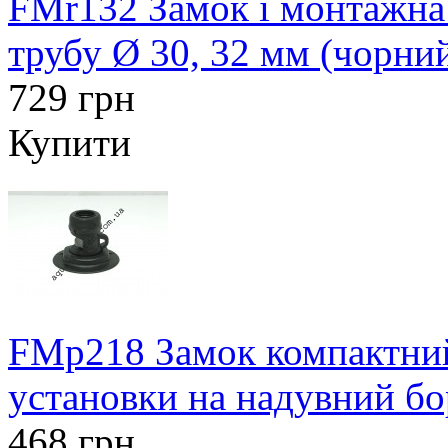
FMr132 Замок і монтажна
трубу Ø 30, 32 мм (чорни
729 грн
Купити
FMp218 Замок компактний
установки на надувний бо
468 грн