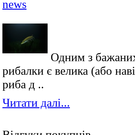
Одним з бажаних
рибалки є велика (або нав
риба д ..
Читати далі...
Відгуки покупців