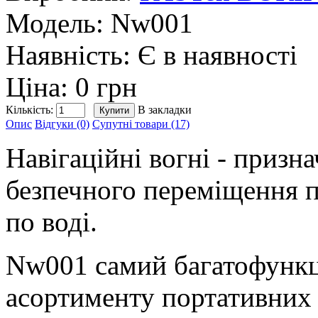
Модель:
Nw001
Наявність:
Є в наявності
Ціна: 0 грн
Кількість:
В закладки
Опис
Відгуки (0)
Супутні товари (17)
Навігаційні вогні - призн
безпечного переміщення п
по воді.
Nw001 cамий багатофункц
асортименту портативних н