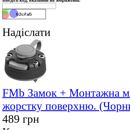
Введіть код, вказаний на зображенні:
Надіслати
FMb Замок + Монтажна ма
жорстку поверхню. (Чорн
489 грн