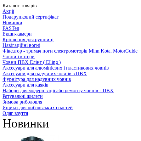
Каталог товарів
Акції
Подарунковий сертифікат
Новинки
FASTen
Екшн-камери
Кріплення для рушниці
Навігаційні вогні
Фіксатор - тримач ноги електромоторів Minn Kota, MotorGuide
Човни і катери
Човни ПВХ Елінг ( Elling )
Аксесуари для алюмінієвих і пластикових човнів
Аксесуари для надувних човнів з ПВХ
Фурнітура для надувних човнів
Аксесуари для каяків
Набори для модернізації або ремонту човнів з ПВХ
Рятувальні жилети
Зимова риболовля
Ящики для рибальських снастей
Одяг взуття
Новинки