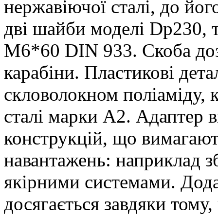
нержавіючої сталі, до йог
дві шайби моделі Dp230, т
M6*60 DIN 933. Скоба доз
карабіни. Пластикові дета
скловолокном поліаміду, 
сталі марки А2. Адаптер 
конструкцій, що вимагаю
навантажень: наприклад з
якірними системами. Дода
досягається завдяки тому