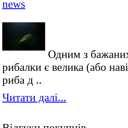
Одним з бажаних
рибалки є велика (або нав
риба д ..
Читати далі...
Відгуки покупців