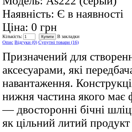
Модель:
As222 (серый)
Наявність:
Є в наявності
Ціна: 0 грн
Кількість:
В закладки
Опис
Відгуки (0)
Супутні товари (16)
Призначений для створен
аксесуарами, які передба
навантаження. Конструкція
нижня частина якого має ф
— двосторонні бічні шліц
як цільний литий продукт