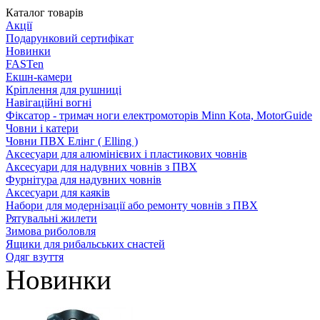
Каталог товарів
Акції
Подарунковий сертифікат
Новинки
FASTen
Екшн-камери
Кріплення для рушниці
Навігаційні вогні
Фіксатор - тримач ноги електромоторів Minn Kota, MotorGuide
Човни і катери
Човни ПВХ Елінг ( Elling )
Аксесуари для алюмінієвих і пластикових човнів
Аксесуари для надувних човнів з ПВХ
Фурнітура для надувних човнів
Аксесуари для каяків
Набори для модернізації або ремонту човнів з ПВХ
Рятувальні жилети
Зимова риболовля
Ящики для рибальських снастей
Одяг взуття
Новинки