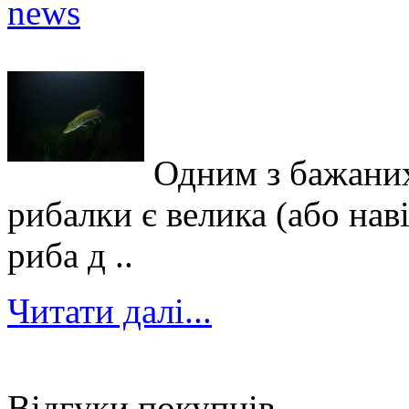
Одним з бажаних
рибалки є велика (або нав
риба д ..
Читати далі...
Відгуки покупців